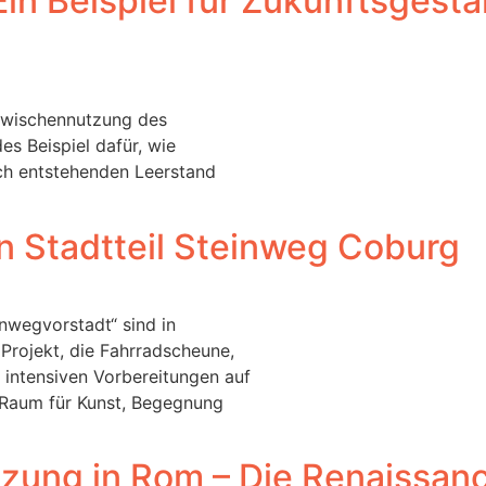
Ein Beispiel für Zukunftsgest
 Zwischennutzung des
es Beispiel dafür, wie
rch entstehenden Leerstand
 Stadtteil Steinweg Coburg
nwegvorstadt“ sind in
Projekt, die Fahrradscheune,
 intensiven Vorbereitungen auf
r Raum für Kunst, Begegnung
tzung in Rom – Die Renaissanc