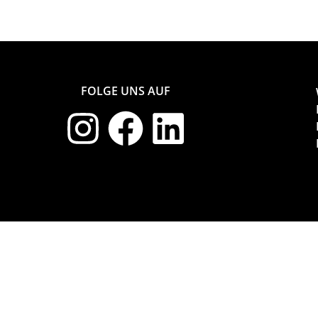
FOLGE UNS AUF
Made with ❤︎ by
https://amar.media/