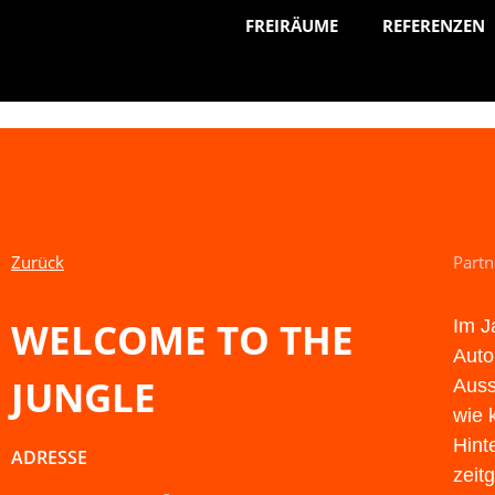
FREIRÄUME
REFERENZEN
Zurück
Part
WELCOME TO THE
Im J
Auto
JUNGLE
Auss
wie 
Hint
ADRESSE
zeit