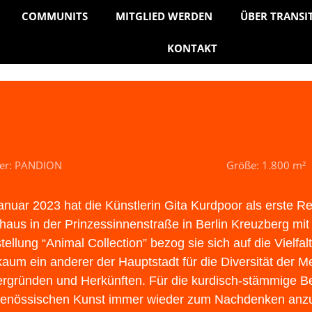
COMMUNITS
MITGLIED WERDEN
ÜBER TRANSI
KONTAKT
ner: PANDION
Größe: 1.800 m²
anuar 2023 hat die Künstlerin Gita Kurdpoor als erste 
haus in der Prinzessinnenstraße in Berlin Kreuzberg mit i
tellung “Animal Collection” bezog sie sich auf die Vielfal
kaum ein anderer der Hauptstadt für die Diversität der M
ergründen und Herkünften. Für die kurdisch-stämmige Berli
genössischen Kunst immer wieder zum Nachdenken anzu