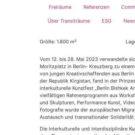
Freiräume
Referenzen
Comm
Über Transiträume
ESG
News
Größe: 1.800 m²
Lag
Vom 12. bis 28. Mai 2023 verwandelte s
Moritzplatz in Berlin- Kreuzberg zu einem
von jungen Kreativschaffenden aus Berlin
der Republik Kirgistan, fand in der Prinz
interkulturelle Kunstfest „Berlin Bishkek A
vielfältigen Rahmenprogramm aus Workshop
und Skulpturen, Performance Kunst, Vide
Fotografie wurde der europäischen Migrat
Austausch und transnationaler Solidarität
Die interkulturelle und interdisziplinäre K