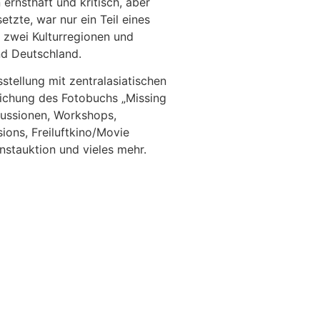
ernsthaft und kritisch, aber
tzte, war nur ein Teil eines
 zwei Kulturregionen und
nd Deutschland.
ellung mit zentralasiatischen
tlichung des Fotobuchs „Missing
ussionen, Workshops,
ons, Freiluftkino/Movie
nstauktion und vieles mehr.