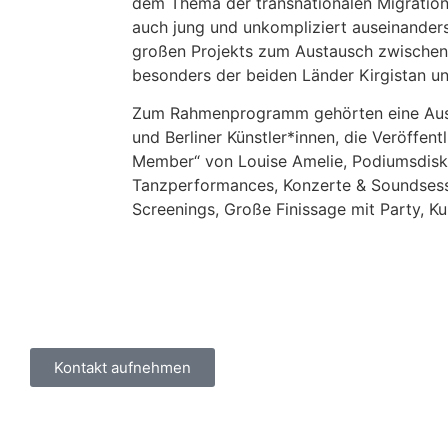
dem Thema der transnationalen Migration 
auch jung und unkompliziert auseinanderse
großen Projekts zum Austausch zwischen
besonders der beiden Länder Kirgistan u
Zum Rahmenprogramm gehörten eine Ausst
und Berliner Künstler*innen, die Veröffen
Member“ von Louise Amelie, Podiumsdisk
Tanzperformances, Konzerte & Soundsessi
Screenings, Große Finissage mit Party, Ku
Kontakt aufnehmen