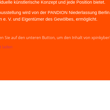
viduelle künstlerische Konzept und jede Position bietet.
Ausstellung wird von der PANDION Niederlassung Berlin
in e. V. und Eigentümer des Gewölbes, ermöglicht.
en Sie auf den unteren Button, um den Inhalt von xpinkyberl
t laden