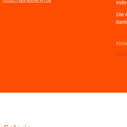
https://xpinkyberlin.de
indi
Die 
Berl
Klick
Inhal