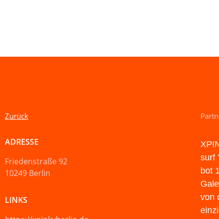
Zurück
Partn
ADRESSE
XPIN
surf
Friedenstraße 92
bot 
10249 Berlin
Gale
von 
LINKS
einz