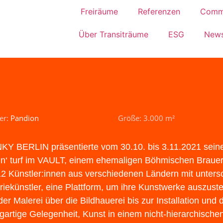
Freiräume
Referenzen
Comm
Über Transiträume
ESG
News
er:
Pandion
Größe: 3.000 m²
KY BERLIN präsentierte vom 30.10. bis 3.11.2021 sei
 ’n‘ turf im VAULT, einem ehemaligen Böhmischen Brauerei
12 Künstler:innen aus verschiedenen Ländern mit unters
riekünstler, eine Plattform, um ihre Kunstwerke auszust
der Malerei über die Bildhauerei bis zur Installation und d
igartige Gelegenheit, Kunst in einem nicht-hierarchisch