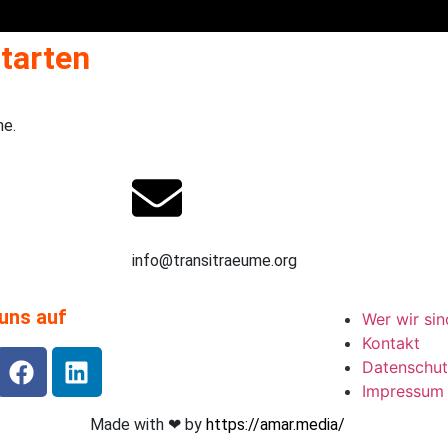
tarten
ne.
17662479517
info@transitraeume.org
uns auf
Wer wir sin
Kontakt
Datenschu
Impressum
Made with ❤︎ by
https://amar.media/