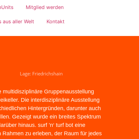
Units
Mitglied werden
 aus aller Welt
Kontakt
Lage: Friedrichshain
ne multidisziplinäre Gruppenausstellung
keller. Die interdisziplinäre Ausstellung
chiedlichen Hintergründen, darunter auch
ellen. Gezeigt wurde ein breites Spektrum
arüber hinaus. surf ’n‘ turf bot eine
en Rahmen zu erleben, der Raum für jedes