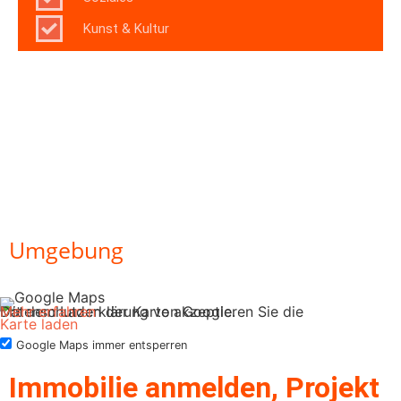
Kunst & Kultur
Umgebung
Mit dem Laden der Karte akzeptieren Sie die Datenschutzerklärung von Google.
Mehr erfahren
Karte laden
Google Maps immer entsperren
Immobilie anmelden, Projekt