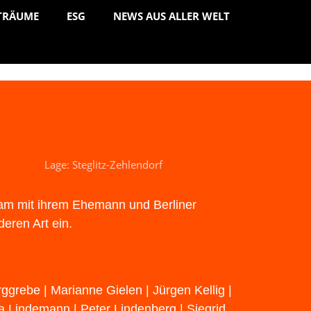
TRÄUME
ESG
NEWS AUS ALLER WELT
Lage: Steglitz-Zehlendorf
am mit ihrem Ehemann und Berliner
deren Art ein.
ggrebe | Marianne Gielen | Jürgen Kellig |
na Lindemann | Peter Lindenberg | Siegrid