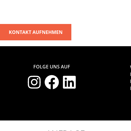
KONTAKT AUFNEHMEN
FOLGE UNS AUF
Made with ❤︎ by
https://amar.media/