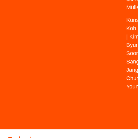
Müll
Küns
Koh 
| Ki
Byun
Soon
Sang
Jang
Chun
Youn