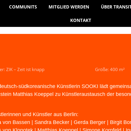
COMMUNITS
MITGLIED WERDEN
ÜBER TRANSI
KONTAKT
er: ZIK – Zeit ist knapp
Größe: 400 m²
deutsch-südkoreanische Künstlerin SOOKI lädt gemeins
stein Matthias Koeppel zu Künstleraustausch der beson
tlerinnen und Künstler aus Berlin:
 von Bassen | Sandra Becker | Gerda Berger | Birgit Bor
s von Klopotek | Matthias Koeppel | Simone Kornfeld | I