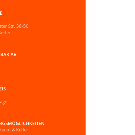
E
ter Str. 38-50
erlin
BAR AB
EIS
rage
NGSMÖGLICHKEITEN
Kunst & Kultur