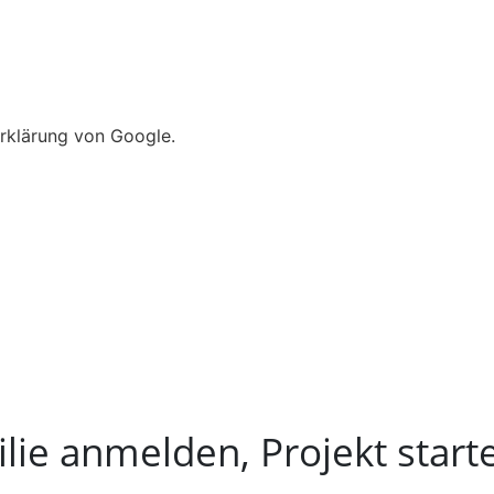
rklärung von Google.
ie anmelden, Projekt start