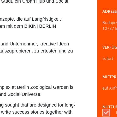
 Stadt, ein Urban Hub und Social
ADRESS
epte, die auf Langfristigkeit
Budapes
nsam mit dem BIKINI BERLIN
10787 B
 und Unternehmer, kreative Ideen
VERFÜG
auszuprobieren, zu ertesten und zu
sofort
MIETPR
plex at Berlin Zoological Garden is
auf Anf
and Social Universe.
ng sought that are designed for long-
NUTZU
write success stories together with