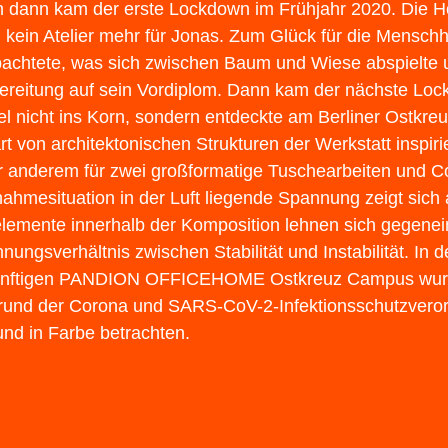
 dann kam der erste Lockdown im Frühjahr 2020. Die H
 kein Atelier mehr für Jonas. Zum Glück für die Menschhe
achtete, was sich zwischen Baum und Wiese abspielte 
ereitung auf sein Vordiplom. Dann kam der nächste Loc
el nicht ins Korn, sondern entdeckte am Berliner Ostkre
t von architektonischen Strukturen der Werkstatt inspirier
r anderem für zwei großformatige Tuschearbeiten und Co
ahmesituation in der Luft liegende Spannung zeigt sich 
elemente innerhalb der Komposition lehnen sich gegene
nungsverhältnis zwischen Stabilität und Instabilität. In
nftigen PANDION OFFICEHOME Ostkreuz Campus wurden
rund der Corona und SARS-CoV-2-Infektionsschutzverordn
 und in Farbe betrachten.