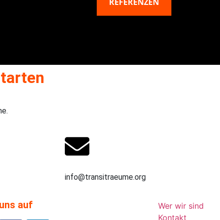
REFERENZEN
tarten
ne.
17662479517
info@transitraeume.org
uns auf
Wer wir sind
Kontakt