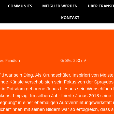
COMMUNITS
MITGLIED WERDEN
ÜBER TRANSI
KONTAKT
er:
Pandion
Größe:
250 m²
fiti war sein Ding. Als Grundschüler. Inspiriert von Meis
ende Künste verschob sich sein Fokus von der Spraydose
 in Potsdam geborene Jonas Liesaus sein Wunschfach M
kunst Leipzig. Im selben Jahr feierte Jonas 2018 seine e
egnung“ in einer ehemaligen Autovermietungswerkstatt 
cher*innen mit seinen Bildern war so erfolgreich, dass 