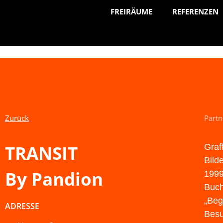
FREIRÄUME
REFERENZEN
Zurück
Partn
TRANSIT
Graf
Bild
By Pandion
1999
Buch
„Beg
ADRESSE
Besu