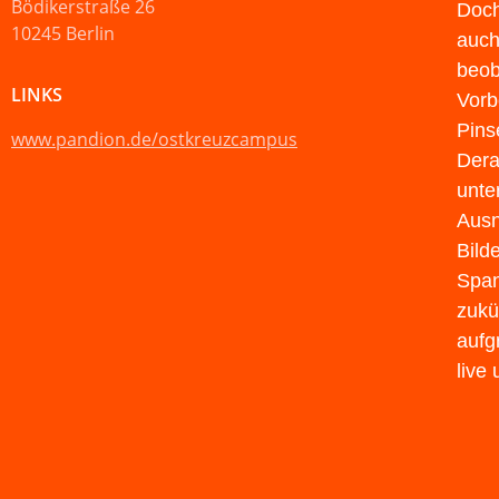
Bödikerstraße 26
Doch
10245 Berlin
auch
beob
LINKS
Vorb
Pins
www.pandion.de/ostkreuzcampus
Derar
unte
Ausn
Bild
Span
zukü
aufg
live