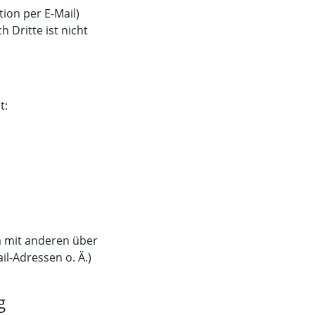
ion per E-Mail)
 Dritte ist nicht
t:
am mit anderen über
l-Adressen o. Ä.)
g