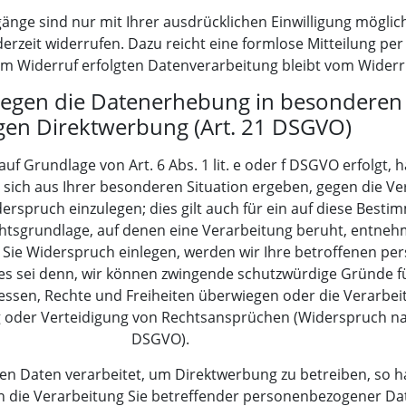
nge sind nur mit Ihrer ausdrücklichen Einwilligung möglich
ederzeit widerrufen. Dazu reicht eine formlose Mitteilung per
um Widerruf erfolgten Datenverarbeitung bleibt vom Widerr
egen die Datenerhebung in besonderen 
gen Direktwerbung (Art. 21 DSGVO)
f Grundlage von Art. 6 Abs. 1 lit. e oder f DSGVO erfolgt, h
 sich aus Ihrer besonderen Situation ergeben, gegen die Ve
spruch einzulegen; dies gilt auch für ein auf diese Besti
Rechtsgrundlage, auf denen eine Verarbeitung beruht, entneh
Sie Widerspruch einlegen, werden wir Ihre betroffenen p
es sei denn, wir können zwingende schutzwürdige Gründe f
ressen, Rechte und Freiheiten überwiegen oder die Verarbei
der Verteidigung von Rechtsansprüchen (Widerspruch nach
DSGVO).
 Daten verarbeitet, um Direktwerbung zu betreiben, so ha
n die Verarbeitung Sie betreffender personenbezogener D