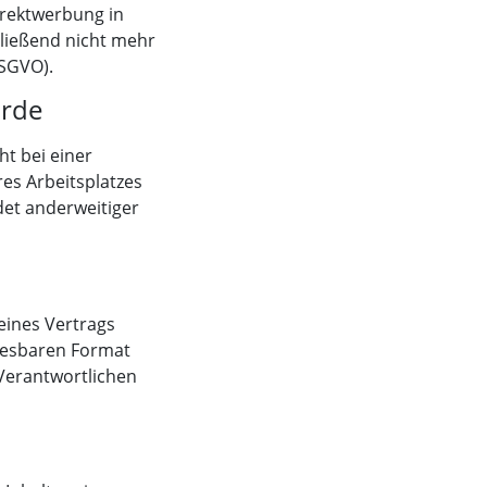
Direktwerbung in
ließend nicht mehr
DSGVO).
örde
t bei einer
es Arbeitsplatzes
et anderweitiger
 eines Vertrags
nlesbaren Format
Verantwortlichen